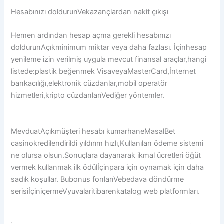
Hesabınızı doldurunVekazançlardan nakit çıkışı
Hemen ardından hesap açma gerekli hesabınızı
doldurunAçıkminimum miktar veya daha fazlası. İçinhesap
yenileme izin verilmiş uygula mevcut finansal araçlar,hangi
listede:plastik beğenmek VisaveyaMasterCard,İnternet
bankacılığı,elektronik cüzdanlar,mobil operatör
hizmetleri,kripto cüzdanlarıVediğer yöntemler.
MevduatAçıkmüşteri hesabı kumarhaneMasalBet
casinokredilendirildi yıldırım hızlı,Kullanılan ödeme sistemi
ne olursa olsun.Sonuçlara dayanarak ikmal ücretleri öğüt
vermek kullanmak ilk ödülİçinpara için oynamak için daha
sadık koşullar. Bubonus fonlarıVebedava döndürme
serisiİçiniçermeVyuvalaritibarenkatalog web platformları.