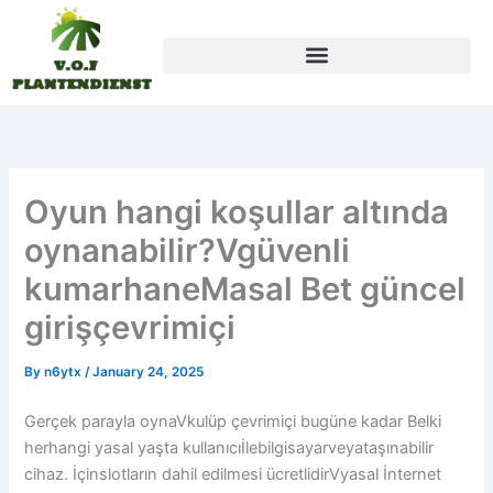
Skip
to
content
Oyun hangi koşullar altında
oynanabilir?Vgüvenli
kumarhaneMasal Bet güncel
girişçevrimiçi
By
n6ytx
/
January 24, 2025
Gerçek parayla oynaVkulüp çevrimiçi bugüne kadar Belki
herhangi yasal yaşta kullanıcıİlebilgisayarveyataşınabilir
cihaz. İçinslotların dahil edilmesi ücretlidirVyasal İnternet