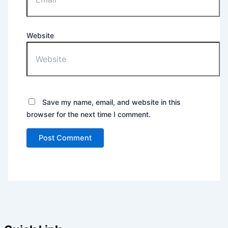
Website
Save my name, email, and website in this
browser for the next time I comment.