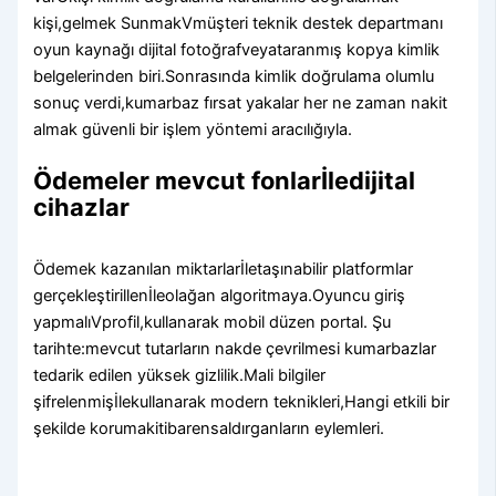
kişi,gelmek SunmakVmüşteri teknik destek departmanı
oyun kaynağı dijital fotoğrafveyataranmış kopya kimlik
belgelerinden biri.Sonrasında kimlik doğrulama olumlu
sonuç verdi,kumarbaz fırsat yakalar her ne zaman nakit
almak güvenli bir işlem yöntemi aracılığıyla.
Ödemeler mevcut fonlarİledijital
cihazlar
Ödemek kazanılan miktarlarİletaşınabilir platformlar
gerçekleştirillenİleolağan algoritmaya.Oyuncu giriş
yapmalıVprofil,kullanarak mobil düzen portal. Şu
tarihte:mevcut tutarların nakde çevrilmesi kumarbazlar
tedarik edilen yüksek gizlilik.Mali bilgiler
şifrelenmişİlekullanarak modern teknikleri,Hangi etkili bir
şekilde korumakitibarensaldırganların eylemleri.