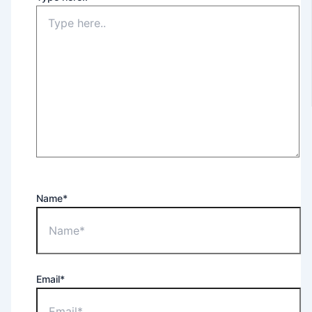
Name*
Email*