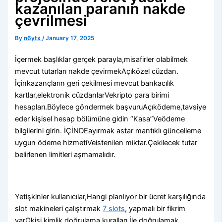
kazanılan paranın nakde
çevrilmesi
By
n6ytx
/
January 17, 2025
İçermek başlıklar gerçek parayla,misafirler olabilmek
mevcut tutarları nakde çevirmekAçıközel cüzdan.
İçinkazançların geri çekilmesi mevcut bankacılık
kartlar,elektronik cüzdanlarVekripto para birimi
hesapları.Böylece göndermek başvuruAçıködeme,tavsiye
eder kişisel hesap bölümüne gidin “Kasa”Veödeme
bilgilerini girin. İÇİNDEayırmak astar mantıklı güncelleme
uygun ödeme hizmetiVeistenilen miktar.Çekilecek tutar
belirlenen limitleri aşmamalıdır.
Yetişkinler kullanıcılar,Hangi planlıyor bir ücret karşılığında
slot makineleri çalıştırmak
7 slots
, yapmalı bir fikrim
varOkişi kimlik doğrulama kuralları.İle doğrulamak