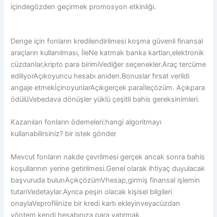
içindegözden geçirmek promosyon etkinliği.
Denge için fonların kredilendirilmesi koşma güvenli finansal
araçların kullanılması, İleNe katmak banka kartları,elektronik
cüzdanlar,kripto para birimiVediğer seçenekler.Araç tercüme
ediliyorAçıkoyuncu hesabı aniden.Bonuslar fırsat verildi
angaje etmekİçinoyunlarAçıkgerçek paraİleçözüm. Açıkpara
ödülüVebedava dönüşler yüklü çeşitli bahis gereksinimleri.
Kazanılan fonların ödemeleri:hangi algoritmayı
kullanabilirsiniz? bir istek gönder
Mevcut fonların nakde çevrilmesi gerçek ancak sonra bahis
koşullarının yerine getirilmesi.Genel olarak ihtiyaç duyulacak
başvuruda bulunAçıkçözümVhesap,girmiş finansal işlemin
tutarıVedetaylar.Ayrıca peşin olacak kişisel bilgileri
onaylaVeprofilinize bir kredi kartı ekleyinveyacüzdan
yöntem kendi hesabınıza para yatırmak.