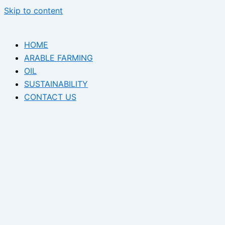
Skip to content
HOME
ARABLE FARMING
OIL
SUSTAINABILITY
CONTACT US