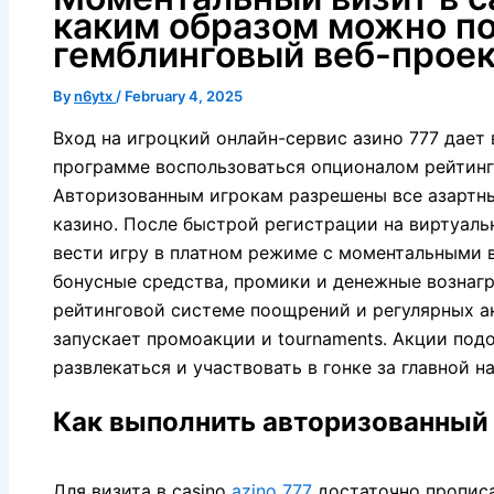
каким образом можно п
гемблинговый веб-прое
By
n6ytx
/
February 4, 2025
Вход на игроцкий онлайн-сервис азино 777 дает
программе воспользоваться опционалом рейтин
Авторизованным игрокам разрешены все азартны
казино. После быстрой регистрации на виртуаль
вести игру в платном режиме с моментальными 
бонусные средства, промики и денежные вознагр
рейтинговой системе поощрений и регулярных ак
запускает промоакции и tournaments. Акции по
развлекаться и участвовать в гонке за главной н
Как выполнить авторизованный в
Для визита в casino
azino 777
достаточно прописа