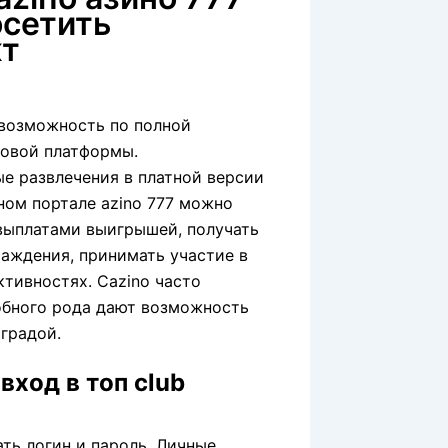
осетить
кт
 возможность по полной
говой платформы.
е развлечения в платной версии
ном портале azino 777 можно
выплатами выигрышей, получать
аждения, принимать участие в
тивностях. Cazino часто
добного рода дают возможность
аградой.
ход в топ club
ть логин и пароль. Личные