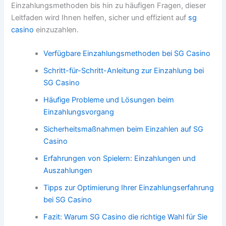
Einzahlungsmethoden bis hin zu häufigen Fragen, dieser
Leitfaden wird Ihnen helfen, sicher und effizient auf
sg
casino
einzuzahlen.
Verfügbare Einzahlungsmethoden bei SG Casino
Schritt-für-Schritt-Anleitung zur Einzahlung bei
SG Casino
Häufige Probleme und Lösungen beim
Einzahlungsvorgang
Sicherheitsmaßnahmen beim Einzahlen auf SG
Casino
Erfahrungen von Spielern: Einzahlungen und
Auszahlungen
Tipps zur Optimierung Ihrer Einzahlungserfahrung
bei SG Casino
Fazit: Warum SG Casino die richtige Wahl für Sie