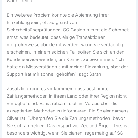
war hilfreich.”
Ein weiteres Problem könnte die Ablehnung Ihrer
Einzahlung sein, oft aufgrund von
Sicherheitsüberprüfungen. SG Casino nimmt die Sicherheit
ernst, was bedeutet, dass einige Transaktionen
möglicherweise abgelehnt werden, wenn sie verdächtig
erscheinen. In einem solchen Fall sollten Sie sich an den
Kundenservice wenden, um Klarheit zu bekommen. “Ich
hatte ein Missverständnis mit meiner Einzahlung, aber der
Support hat mir schnell geholfen”, sagt Sarah.
Zusätzlich kann es vorkommen, dass bestimmte
Zahlungsmethoden in Ihrem Land oder Ihrer Region nicht
verfügbar sind. Es ist ratsam, sich im Voraus über die
akzeptierten Methoden zu informieren. Ein Spieler namens
Oliver rät: “Überprüfen Sie die Zahlungsmethoden, bevor
Sie sich anmelden. Das erspart viel Zeit und Ärger.” Dies ist
besonders wichtig, wenn Sie planen, regelmäßig auf SG