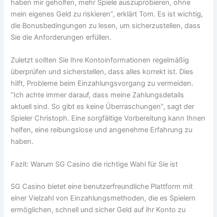
haben mir geholfen, mehr Spiele auszuprobieren, ohne
mein eigenes Geld zu riskieren”, erklärt Tom. Es ist wichtig,
die Bonusbedingungen zu lesen, um sicherzustellen, dass
Sie die Anforderungen erfüllen.
Zuletzt sollten Sie Ihre Kontoinformationen regelmäßig
überprüfen und sicherstellen, dass alles korrekt ist. Dies
hilft, Probleme beim Einzahlungsvorgang zu vermeiden.
“Ich achte immer darauf, dass meine Zahlungsdetails
aktuell sind. So gibt es keine Überraschungen”, sagt der
Spieler Christoph. Eine sorgfältige Vorbereitung kann Ihnen
helfen, eine reibungslose und angenehme Erfahrung zu
haben.
Fazit: Warum SG Casino die richtige Wahl für Sie ist
SG Casino bietet eine benutzerfreundliche Plattform mit
einer Vielzahl von Einzahlungsmethoden, die es Spielern
ermöglichen, schnell und sicher Geld auf ihr Konto zu