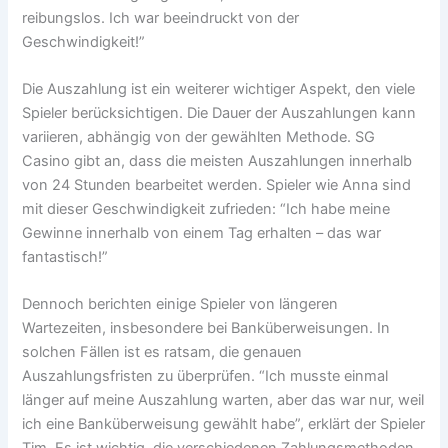
reibungslos. Ich war beeindruckt von der
Geschwindigkeit!”
Die Auszahlung ist ein weiterer wichtiger Aspekt, den viele
Spieler berücksichtigen. Die Dauer der Auszahlungen kann
variieren, abhängig von der gewählten Methode. SG
Casino gibt an, dass die meisten Auszahlungen innerhalb
von 24 Stunden bearbeitet werden. Spieler wie Anna sind
mit dieser Geschwindigkeit zufrieden: “Ich habe meine
Gewinne innerhalb von einem Tag erhalten – das war
fantastisch!”
Dennoch berichten einige Spieler von längeren
Wartezeiten, insbesondere bei Banküberweisungen. In
solchen Fällen ist es ratsam, die genauen
Auszahlungsfristen zu überprüfen. “Ich musste einmal
länger auf meine Auszahlung warten, aber das war nur, weil
ich eine Banküberweisung gewählt habe”, erklärt der Spieler