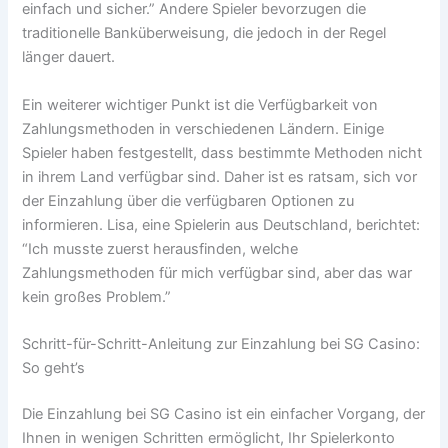
einfach und sicher.” Andere Spieler bevorzugen die
traditionelle Banküberweisung, die jedoch in der Regel
länger dauert.
Ein weiterer wichtiger Punkt ist die Verfügbarkeit von
Zahlungsmethoden in verschiedenen Ländern. Einige
Spieler haben festgestellt, dass bestimmte Methoden nicht
in ihrem Land verfügbar sind. Daher ist es ratsam, sich vor
der Einzahlung über die verfügbaren Optionen zu
informieren. Lisa, eine Spielerin aus Deutschland, berichtet:
“Ich musste zuerst herausfinden, welche
Zahlungsmethoden für mich verfügbar sind, aber das war
kein großes Problem.”
Schritt-für-Schritt-Anleitung zur Einzahlung bei SG Casino:
So geht’s
Die Einzahlung bei SG Casino ist ein einfacher Vorgang, der
Ihnen in wenigen Schritten ermöglicht, Ihr Spielerkonto