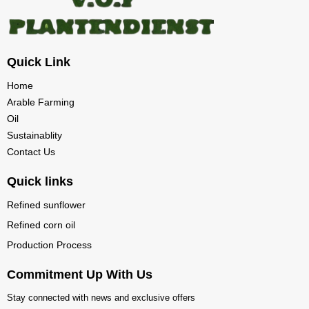
Quick Link
Home
Arable Farming
Oil
Sustainablity
Contact Us
Quick links
Refined sunflower
Refined corn oil
Production Process
Commitment Up With Us
Stay connected with news and exclusive offers