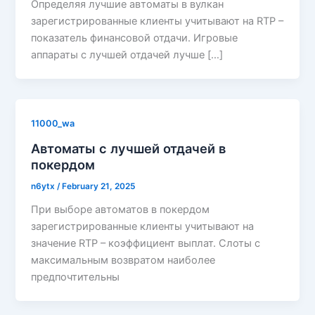
Определяя лучшие автоматы в вулкан
зарегистрированные клиенты учитывают на RTP –
показатель финансовой отдачи. Игровые
аппараты с лучшей отдачей лучше […]
11000_wa
Автоматы с лучшей отдачей в
покердом
n6ytx
/
February 21, 2025
При выборе автоматов в покердом
зарегистрированные клиенты учитывают на
значение RTP – коэффициент выплат. Слоты с
максимальным возвратом наиболее
предпочтительны