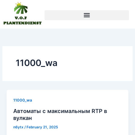
Skip
to
content
11000_wa
11000_wa
Автоматы с максимальным RTP в
вулкан
n6ytx
/
February 21, 2025