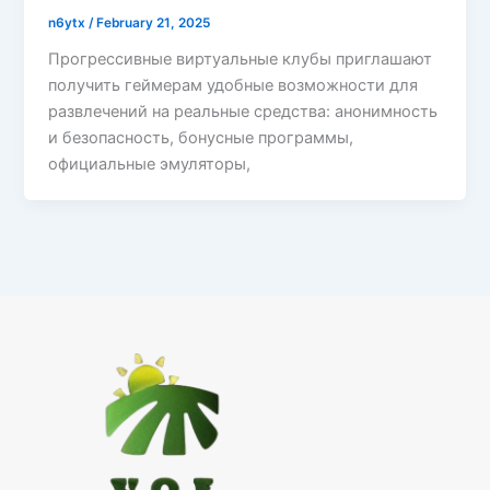
n6ytx
/
February 21, 2025
Прогрессивные виртуальные клубы приглашают
получить геймерам удобные возможности для
развлечений на реальные средства: анонимность
и безопасность, бонусные программы,
официальные эмуляторы,