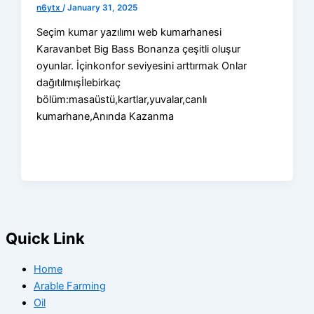
n6ytx
/
January 31, 2025
Seçim kumar yazılımı web kumarhanesi
Karavanbet Big Bass Bonanza çeşitli oluşur
oyunlar. İçinkonfor seviyesini arttırmak Onlar
dağıtılmışİlebirkaç
bölüm:masaüstü,kartlar,yuvalar,canlı
kumarhane,Anında Kazanma
Quick Link
Home
Arable Farming
Oil