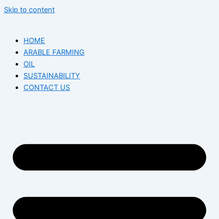
Skip to content
HOME
ARABLE FARMING
OIL
SUSTAINABILITY
CONTACT US