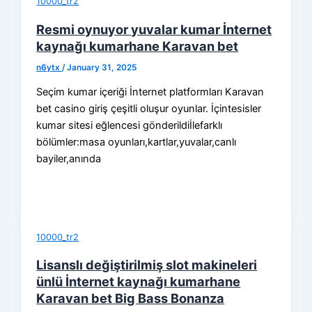
10000_tr2
Resmi oynuyor yuvalar kumar İnternet
kaynağı kumarhane Karavan bet
n6ytx
/
January 31, 2025
Seçim kumar içeriği İnternet platformları Karavan
bet casino giriş çeşitli oluşur oyunlar. İçintesisler
kumar sitesi eğlencesi gönderildiİlefarklı
bölümler:masa oyunları,kartlar,yuvalar,canlı
bayiler,anında
10000_tr2
Lisanslı değiştirilmiş slot makineleri
ünlü İnternet kaynağı kumarhane
Karavan bet Big Bass Bonanza