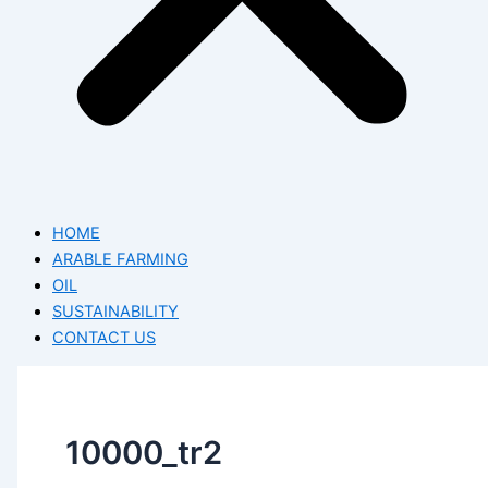
HOME
ARABLE FARMING
OIL
SUSTAINABILITY
CONTACT US
10000_tr2