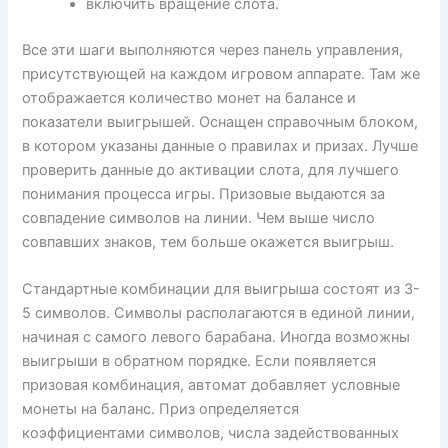
включить вращение слота.
Все эти шаги выполняются через панель управления,
присутствующей на каждом игровом аппарате. Там же
отображается количество монет на балансе и
показатели выигрышей. Оснащен справочным блоком,
в котором указаны данные о правилах и призах. Лучше
проверить данные до активации слота, для лучшего
понимания процесса игры. Призовые выдаются за
совпадение символов на линии. Чем выше число
совпавших знаков, тем больше окажется выигрыш.
Стандартные комбинации для выигрыша состоят из 3-
5 символов. Символы располагаются в единой линии,
начиная с самого левого барабана. Иногда возможны
выигрыши в обратном порядке. Если появляется
призовая комбинация, автомат добавляет условные
монеты на баланс. Приз определяется
коэффициентами символов, числа задействованных