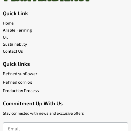
Quick Link
Home
Arable Farming
Oil
Sustainablity
Contact Us
Quick links
Refined sunflower
Refined corn oil
Production Process
Commitment Up With Us
Stay connected with news and exclusive offers
Email