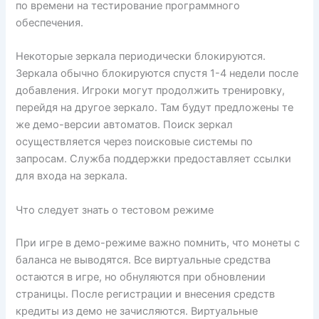
по времени на тестирование программного
обеспечения.
Некоторые зеркала периодически блокируются.
Зеркала обычно блокируются спустя 1-4 недели после
добавления. Игроки могут продолжить тренировку,
перейдя на другое зеркало. Там будут предложены те
же демо-версии автоматов. Поиск зеркал
осуществляется через поисковые системы по
запросам. Служба поддержки предоставляет ссылки
для входа на зеркала.
Что следует знать о тестовом режиме
При игре в демо-режиме важно помнить, что монеты с
баланса не выводятся. Все виртуальные средства
остаются в игре, но обнуляются при обновлении
страницы. После регистрации и внесения средств
кредиты из демо не зачисляются. Виртуальные