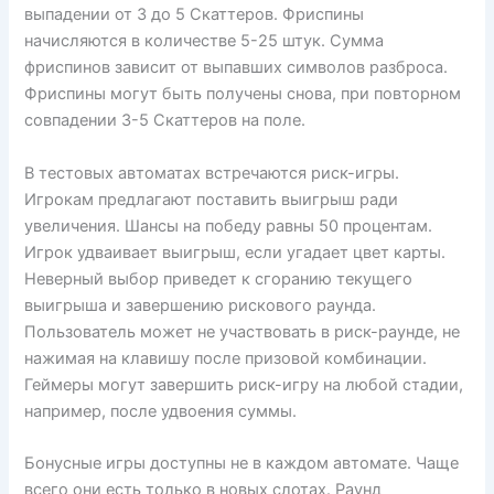
выпадении от 3 до 5 Скаттеров. Фриспины
начисляются в количестве 5-25 штук. Сумма
фриспинов зависит от выпавших символов разброса.
Фриспины могут быть получены снова, при повторном
совпадении 3-5 Скаттеров на поле.
В тестовых автоматах встречаются риск-игры.
Игрокам предлагают поставить выигрыш ради
увеличения. Шансы на победу равны 50 процентам.
Игрок удваивает выигрыш, если угадает цвет карты.
Неверный выбор приведет к сгоранию текущего
выигрыша и завершению рискового раунда.
Пользователь может не участвовать в риск-раунде, не
нажимая на клавишу после призовой комбинации.
Геймеры могут завершить риск-игру на любой стадии,
например, после удвоения суммы.
Бонусные игры доступны не в каждом автомате. Чаще
всего они есть только в новых слотах. Раунд