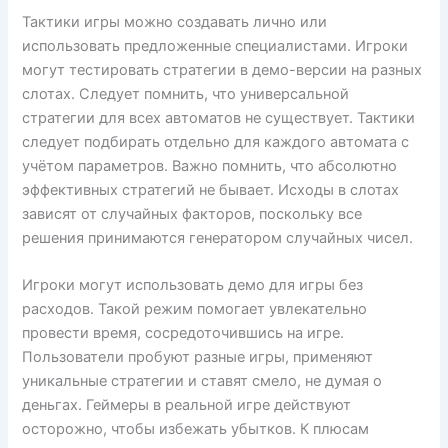
Тактики игры можно создавать лично или
использовать предложенные специалистами. Игроки
могут тестировать стратегии в демо-версии на разных
слотах. Следует помнить, что универсальной
стратегии для всех автоматов не существует. Тактики
следует подбирать отдельно для каждого автомата с
учётом параметров. Важно помнить, что абсолютно
эффективных стратегий не бывает. Исходы в слотах
зависят от случайных факторов, поскольку все
решения принимаются генератором случайных чисел.
Игроки могут использовать демо для игры без
расходов. Такой режим помогает увлекательно
провести время, сосредоточившись на игре.
Пользователи пробуют разные игры, применяют
уникальные стратегии и ставят смело, не думая о
деньгах. Геймеры в реальной игре действуют
осторожно, чтобы избежать убытков. К плюсам