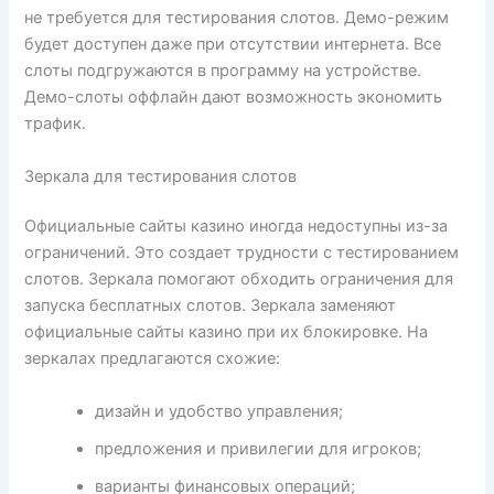
не требуется для тестирования слотов. Демо-режим
будет доступен даже при отсутствии интернета. Все
слоты подгружаются в программу на устройстве.
Демо-слоты оффлайн дают возможность экономить
трафик.
Зеркала для тестирования слотов
Официальные сайты казино иногда недоступны из-за
ограничений. Это создает трудности с тестированием
слотов. Зеркала помогают обходить ограничения для
запуска бесплатных слотов. Зеркала заменяют
официальные сайты казино при их блокировке. На
зеркалах предлагаются схожие:
дизайн и удобство управления;
предложения и привилегии для игроков;
варианты финансовых операций;