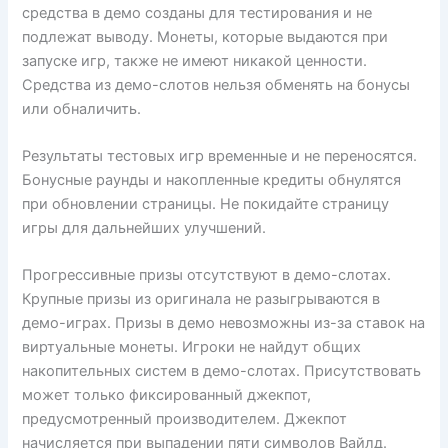
средства в демо созданы для тестирования и не
подлежат выводу. Монеты, которые выдаются при
запуске игр, также не имеют никакой ценности.
Средства из демо-слотов нельзя обменять на бонусы
или обналичить.
Результаты тестовых игр временные и не переносятся.
Бонусные раунды и накопленные кредиты обнулятся
при обновлении страницы. Не покидайте страницу
игры для дальнейших улучшений.
Прогрессивные призы отсутствуют в демо-слотах.
Крупные призы из оригинала не разыгрываются в
демо-играх. Призы в демо невозможны из-за ставок на
виртуальные монеты. Игроки не найдут общих
накопительных систем в демо-слотах. Присутствовать
может только фиксированный джекпот,
предусмотренный производителем. Джекпот
начисляется при выпадении пяти символов Вайлд.