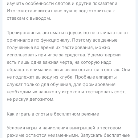
изучить особенности слотов и другие показатели.
Итогом становится шанс лучше подготовиться к
ставкам с выводом.
Тренировочные автоматы в joycasino не отличаются от
оригиналов по функционалу. Поэтому все данные,
полученные во время их тестирования, можно
использовать при игре за средства. У демо-версии
есть лишь одна важная черта, на которую надо
обращать внимание: выигрыши остаются в слотах. Они
не подлежат выводу из клуба. Пробные аппараты
служат только для обучения, для формирования
необходимых навыков у игроков и тестировать софт,
не рискуя депозитом.
Как играть в слоты в бесплатном режиме
Условия игры и начисления выигрышей в тестовом
режиме остаются неизменными. Запускать бесплатные