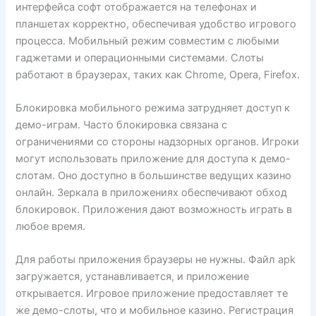
интерфейса софт отображается на телефонах и
планшетах корректно, обеспечивая удобство игрового
процесса. Мобильный режим совместим с любыми
гаджетами и операционными системами. Слоты
работают в браузерах, таких как Chrome, Opera, Firefox.
Блокировка мобильного режима затрудняет доступ к
демо-играм. Часто блокировка связана с
ограничениями со стороны надзорных органов. Игроки
могут использовать приложение для доступа к демо-
слотам. Оно доступно в большинстве ведущих казино
онлайн. Зеркала в приложениях обеспечивают обход
блокировок. Приложения дают возможность играть в
любое время.
Для работы приложения браузеры не нужны. Файл apk
загружается, устанавливается, и приложение
открывается. Игровое приложение предоставляет те
же демо-слоты, что и мобильное казино. Регистрация