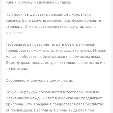
линий и суммы назначенной ставки.
При проигрыше ставка снимается с условного
баланса. Если монеты закончились, нужно обновить
страницу. Счет восстанавливается до стартового
значения.
Тестовая игра позволяет играть без ограничений.
Тренироваться можно столько, сколько нужно. Игроки
могут пробовать любые автоматы с режимом демо.
Демо-формат предусмотрен не только в слотах, но и в
краш-играх.
Особенности бонусов в демо-слотах
Бонусные раунды сохраняются в тестовом режиме.
Практически каждый слот в джойказино предлагает
фриспины. Эти вращения предоставляются бесплатно
от провайдера. Бесплатные спины выдаются при