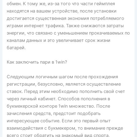
обмен. К тому же, из-за того что части геймплея
находятся на вашем устройстве, после установки
достигается существенная экономия потребляемого
играми интернет трафика. Также снижаются затраты
энергии, что связано с уменьшением прокачиваемых по
каналам данных и это увеличивает срок жизни
батарей.
Как заключить пари в 1win?
Следующим логичным шагом после прохождения
регистрации, безусловно, является осуществление
ставок. Перед этим необходимо пополнить свой счет
через личный кабинет. Способов пополнения в
букмекерской конторе 1win множество. После
зачисления средств, предстоит подобрать
интересующее событие. Если это первый опыт
взаимодействия с букмекером, то внимание прежде
всего стоит обратить на знакомый вид спорта,