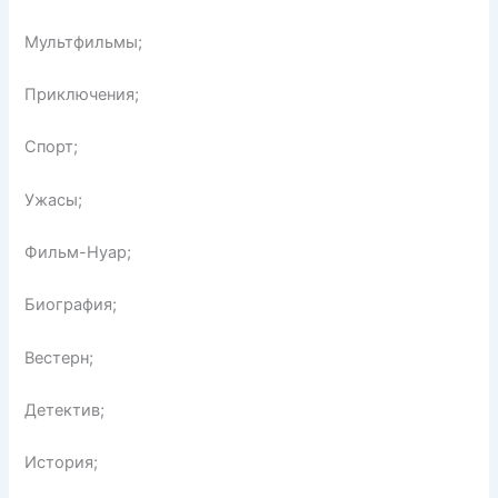
Мультфильмы;
Приключения;
Спорт;
Ужасы;
Фильм-Нуар;
Биография;
Вестерн;
Детектив;
История;