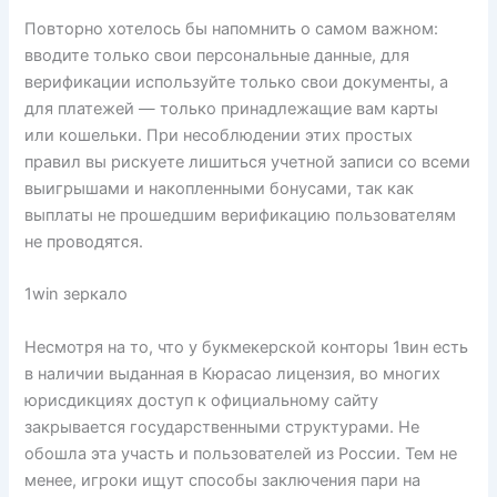
Повторно хотелось бы напомнить о самом важном:
вводите только свои персональные данные, для
верификации используйте только свои документы, а
для платежей — только принадлежащие вам карты
или кошельки. При несоблюдении этих простых
правил вы рискуете лишиться учетной записи со всеми
выигрышами и накопленными бонусами, так как
выплаты не прошедшим верификацию пользователям
не проводятся.
1win зеркало
Несмотря на то, что у букмекерской конторы 1вин есть
в наличии выданная в Кюрасао лицензия, во многих
юрисдикциях доступ к официальному сайту
закрывается государственными структурами. Не
обошла эта участь и пользователей из России. Тем не
менее, игроки ищут способы заключения пари на