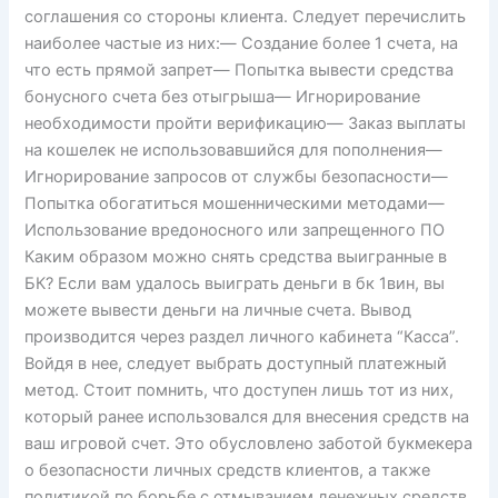
соглашения со стороны клиента. Следует перечислить
наиболее частые из них:— Создание более 1 счета, на
что есть прямой запрет— Попытка вывести средства
бонусного счета без отыгрыша— Игнорирование
необходимости пройти верификацию— Заказ выплаты
на кошелек не использовавшийся для пополнения—
Игнорирование запросов от службы безопасности—
Попытка обогатиться мошенническими методами—
Использование вредоносного или запрещенного ПО
Каким образом можно снять средства выигранные в
БК? Если вам удалось выиграть деньги в бк 1вин, вы
можете вывести деньги на личные счета. Вывод
производится через раздел личного кабинета “Касса”.
Войдя в нее, следует выбрать доступный платежный
метод. Стоит помнить, что доступен лишь тот из них,
который ранее использовался для внесения средств на
ваш игровой счет. Это обусловлено заботой букмекера
о безопасности личных средств клиентов, а также
политикой по борьбе с отмыванием денежных средств.