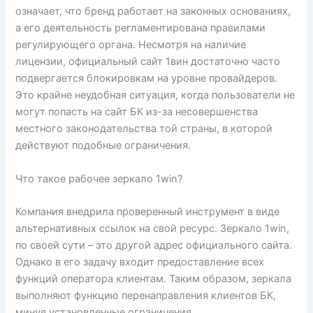
означает, что бренд работает на законных основаниях,
а его деятельность регламентирована правилами
регулирующего органа. Несмотря на наличие
лицензии, официальный сайт 1вин достаточно часто
подвергается блокировкам на уровне провайдеров.
Это крайне неудобная ситуация, когда пользователи не
могут попасть на сайт БК из-за несовершенства
местного законодательства той страны, в которой
действуют подобные ограничения.
Что такое рабочее зеркало 1win?
Компания внедрила проверенный инструмент в виде
альтернативных ссылок на свой ресурс. Зеркало 1win,
по своей сути – это другой адрес официального сайта.
Однако в его задачу входит предоставление всех
функций оператора клиентам. Таким образом, зеркала
выполняют функцию перенаправления клиентов БК,
минуя установленные ограничения.