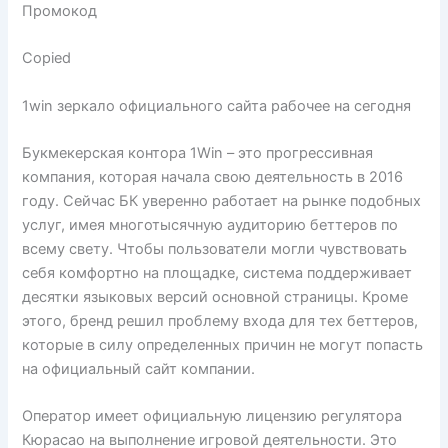
Промокод
Copied
1win зеркало официального сайта рабочее на сегодня
Букмекерская контора 1Win – это прогрессивная
компания, которая начала свою деятельность в 2016
году. Сейчас БК уверенно работает на рынке подобных
услуг, имея многотысячную аудиторию беттеров по
всему свету. Чтобы пользователи могли чувствовать
себя комфортно на площадке, система поддерживает
десятки языковых версий основной страницы. Кроме
этого, бренд решил проблему входа для тех беттеров,
которые в силу определенных причин не могут попасть
на официальный сайт компании.
Оператор имеет официальную лицензию регулятора
Кюрасао на выполнение игровой деятельности. Это