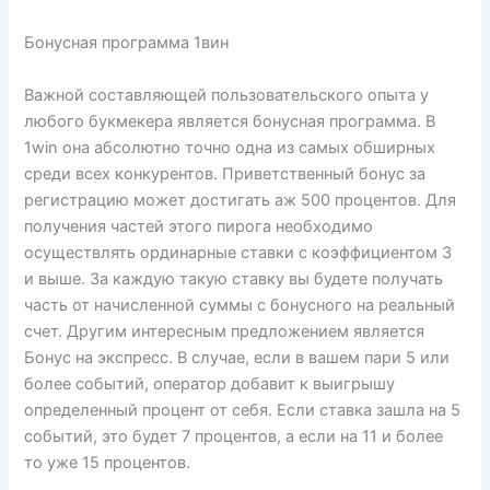
Бонусная программа 1вин
Важной составляющей пользовательского опыта у
любого букмекера является бонусная программа. В
1win она абсолютно точно одна из самых обширных
среди всех конкурентов. Приветственный бонус за
регистрацию может достигать аж 500 процентов. Для
получения частей этого пирога необходимо
осуществлять ординарные ставки с коэффициентом 3
и выше. За каждую такую ставку вы будете получать
часть от начисленной суммы с бонусного на реальный
счет. Другим интересным предложением является
Бонус на экспресс. В случае, если в вашем пари 5 или
более событий, оператор добавит к выигрышу
определенный процент от себя. Если ставка зашла на 5
событий, это будет 7 процентов, а если на 11 и более
то уже 15 процентов.