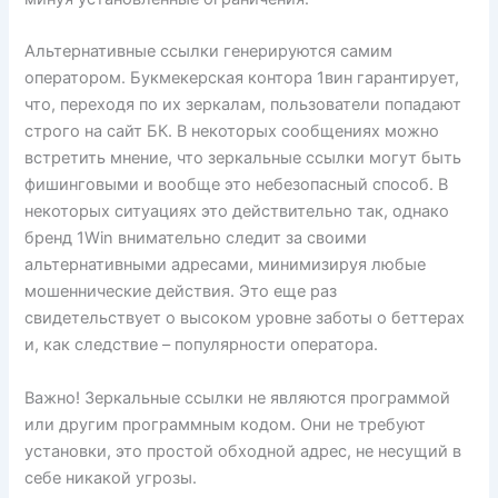
Альтернативные ссылки генерируются самим
оператором. Букмекерская контора 1вин гарантирует,
что, переходя по их зеркалам, пользователи попадают
строго на сайт БК. В некоторых сообщениях можно
встретить мнение, что зеркальные ссылки могут быть
фишинговыми и вообще это небезопасный способ. В
некоторых ситуациях это действительно так, однако
бренд 1Win внимательно следит за своими
альтернативными адресами, минимизируя любые
мошеннические действия. Это еще раз
свидетельствует о высоком уровне заботы о беттерах
и, как следствие – популярности оператора.
Важно! Зеркальные ссылки не являются программой
или другим программным кодом. Они не требуют
установки, это простой обходной адрес, не несущий в
себе никакой угрозы.