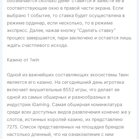
обозначается сколько денег ставится и занести ее в
соответствующее окно в правой части экрана. Если
выбрано 1 событие, то ставка будет осуществлена в
режиме ординар, если несколько, то в режиме
экспресс. Далее, нажав кнопку “Сделать ставку”
процесс завершается, пари заключено и остается лишь
ждать счастливого исхода.
Казино от 1win
Одной из важнейших составляющих экосистемы 1вин
является его казино. На сегодняшний день игротека
включает внушительные 8552 игры, что делает ее
одной из самых обширных и разнообразных в
индустрии iGaming. Самая обширная номенклатура
среди всех доступных видов развлечения конечно же у
слотов, истинных королей казино, их представлено
7275. Список представленных на площадке брендов
настолько длинный, что на ознакомление с ним