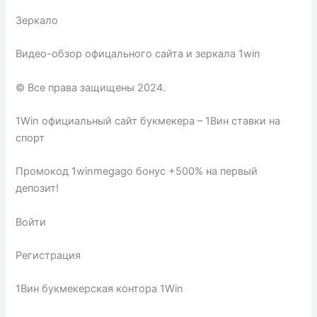
Зеркало
Видео-обзор офицального сайта и зеркала 1win
© Все права защищены 2024.
1Win официальный сайт букмекера – 1Вин ставки на
спорт
Промокод 1winmegago бонус +500% на первый
депозит!
Войти
Регистрация
1Вин букмекерская контора 1Win